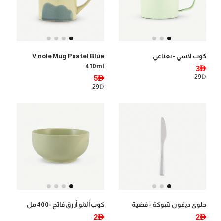
كوب لاسي - نعناعي
Vinole Mug Pastel Blue
410ml
3AED
29AED
5AED
29AED
حلوى ديفون شوكة - فضية
كوب ألانو أزرق فاتح -400 مل
2AED
2AED