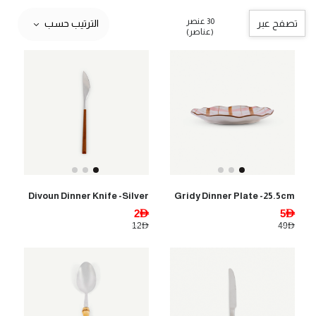
30 عنصر
تصفح عبر
الترتيب حسب
(عناصر)
Divoun Dinner Knife -Silver
Gridy Dinner Plate -25.5cm
2AED
5AED
12AED
49AED