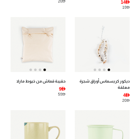
20AED
14AED
19AED
ديكور كريسماس أوراق شجرة
حقيبة قماش من خيوط مارلا
معلقة
9AED
59AED
4AED
20AED