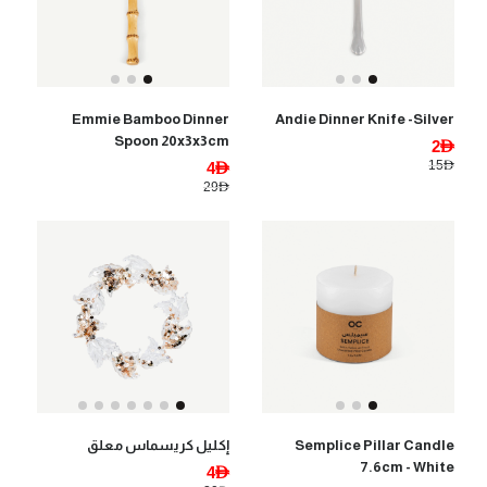
Emmie Bamboo Dinner
Andie Dinner Knife -Silver
Spoon 20x3x3cm
2AED
15AED
4AED
29AED
Semplice Pillar Candle
إكليل كريسماس معلق
7.6cm - White
4AED