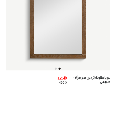
ليريا طاولة تزيين مع مرآة -
125AED
طبيعي
495AED