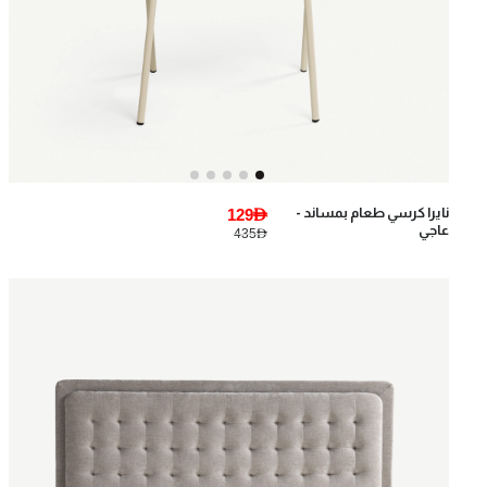
نايرا كرسي طعام بمساند -
129AED
عاجي
435AED