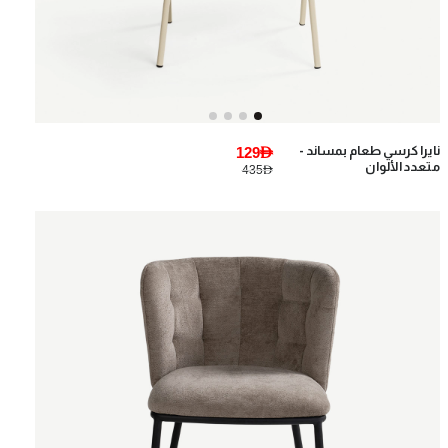
نايرا كرسي طعام بمساند -
129AED
متعدد الألوان
435AED