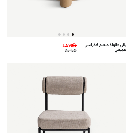
ياني طاولة طعام 6 كراسي -
1,599AED
طبيعي
3,745AED