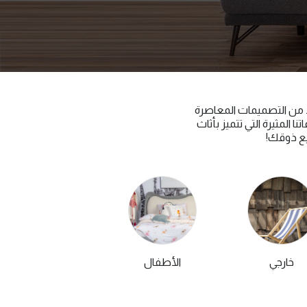
ن منتصف القرن مع OC Home. مع المزيج الفريد من التصميمات المعاصرة
المثيرة التي تتميز بأثاث
يع ذوقك!
خارجي
الأطفال