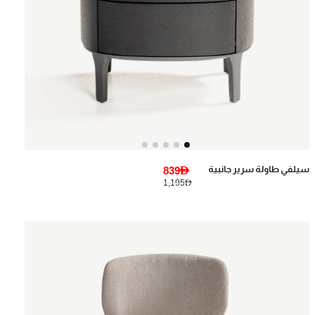
سيلفي طاولة سرير جانبية
839AED
1,195AED