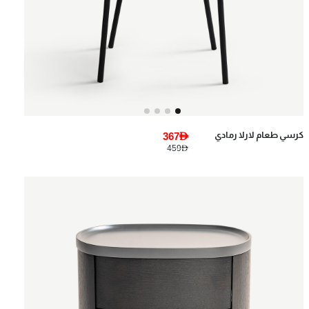
كرسي طعام لارلا رمادي
367AED
459AED