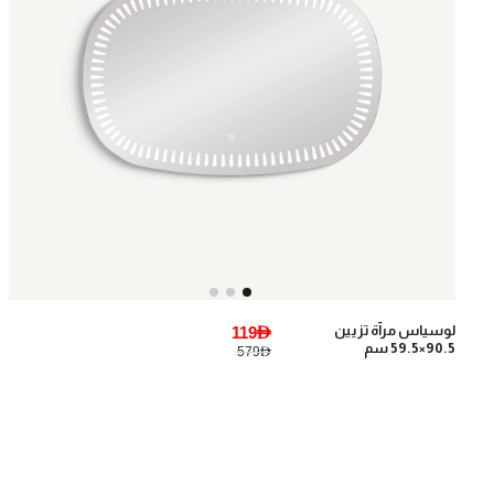
لوسياس مرآة تزيين
119AED
90.5×59.5 سم
579AED