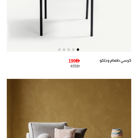
كرسي طعام ويلكو
199AED
495AED