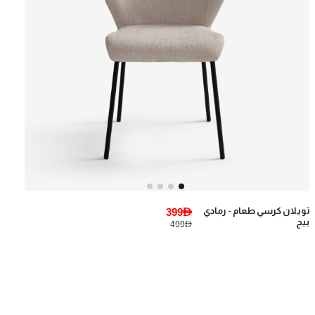
تويلان كرسي طعام - رمادي
399AED
بيج
499AED