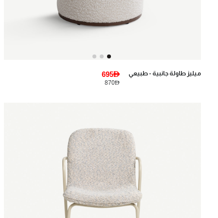
ميليز طاولة جانبية - طبيعي
695AED
870AED