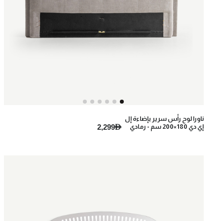
ناورا لوح رأس سرير بإضاءة إل
2,299AED
إي دي 180×200 سم - رمادي