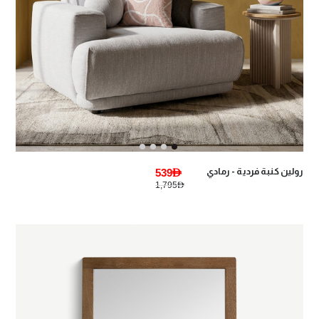
رولين كنبة فردية - رمادي
539AED
1,795AED