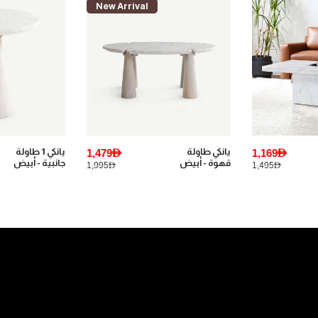
New Arrival
1,169AED
يانكي طاولة
1,479AED
يانكي 1 طاولة
قهوة - أبيض
جانبية - أبيض
1,995AED
1,495AED