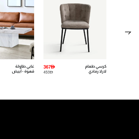
1,599AED
كرسي طعام
367AED
غابي طاولة
لارلا رمادي
قهوة - أبيض
459AED
3,745AED