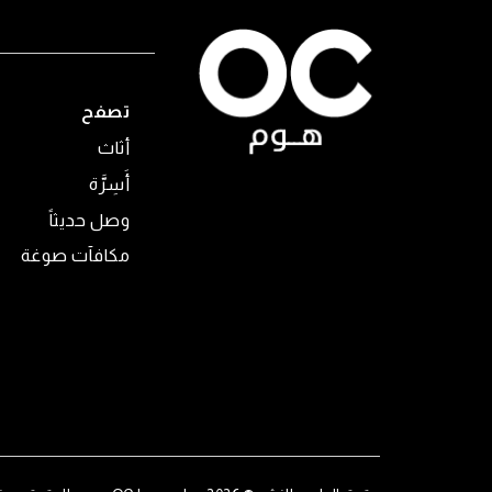
تصفح
أثاث
أَسِرَّة
وصل حديثاً
مكافآت صوغة