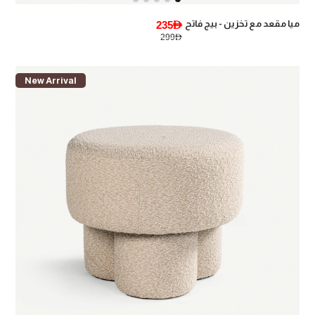
ميا مقعد مع تخزين - بيج فاتح
235AED
299AED
New Arrival