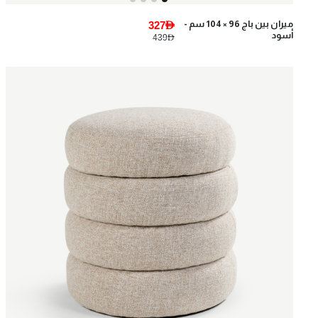
ميران بين باج 96 × 104 سم -
327AED
أسود
439AED