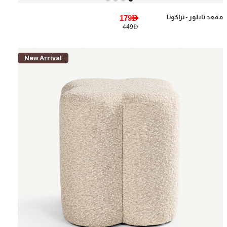
مقعد تايلور - تراكوتا
179AED
449AED
New Arrival