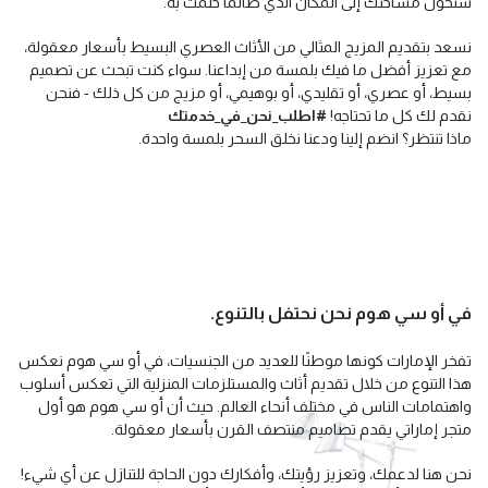
ستحول مساحتك إلى المكان الذي طالما حلمت به.
نسعد بتقديم المزيج المثالي من الأثاث العصري البسيط بأسعار معقولة،
مع تعزيز أفضل ما فيك بلمسة من إبداعنا. سواء كنت تبحث عن تصميم
بسيط، أو عصري، أو تقليدي، أو بوهيمي، أو مزيج من كل ذلك - فنحن
نقدم لك كل ما تحتاجه!
#اطلب_نحن_في_خدمتك
ماذا تنتظر؟ انضم إلينا ودعنا نخلق السحر بلمسة واحدة.
في أو سي هوم نحن نحتفل بالتنوع.
تفخر الإمارات كونها موطنًا للعديد من الجنسيات، في أو سي هوم نعكس
هذا التنوع من خلال تقديم أثاث والمستلزمات المنزلية التي تعكس أسلوب
واهتمامات الناس في مختلف أنحاء العالم. حيث أن أو سي هوم هو أول
متجر إماراتي يقدم تصاميم منتصف القرن بأسعار معقولة.
نحن هنا لدعمك، وتعزيز رؤيتك، وأفكارك دون الحاجة للتنازل عن أي شيء!