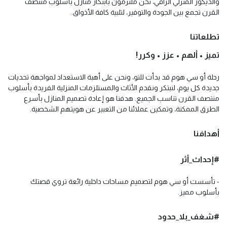
والديكور المنزلي الراقي، نحن ملتزمون بابتكار منازل بأسلوب منتصف
القرن تجمع بين الجودة والتوفير، لتلبية كافة الأذواق.
تطلعاتنا
تميز • ألهم • عزز • وكرر!
رحلة أو سي هوم قد بدأت للتو، ونحن على أهبة الاستعداد لمواجهة تحديات
جديدة كل يوم، لنبتكر ونقدم الأثاث والمستلزمات المنزلية الفريدة بأسلوب
منتصف القرن تناسب الجميع. هدفنا هو إعادة تصميم المنازل بأسرع
الطرق الممكنة، وتمكين عملائنا من التعبير عن هويتهم الشخصية.
أهدافنا
#إحداث_أثر
- تأسست أو سي هوم لتصميم مساحات داخلية رائعة تروي قصتك
بأسلوب مميز.
#شغف_بلا_حدود