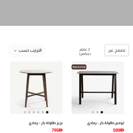
2 عنصر
تصفح عبر
الترتيب حسب
(عناصر)
New Arrival
تومير طاولة بار - رمادي
بريز طاولة بار - رمادي
795AED
599AED