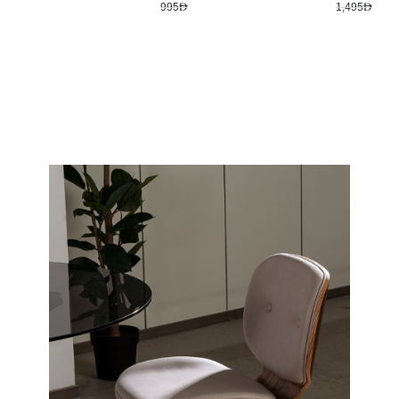
995AED
1,495AED