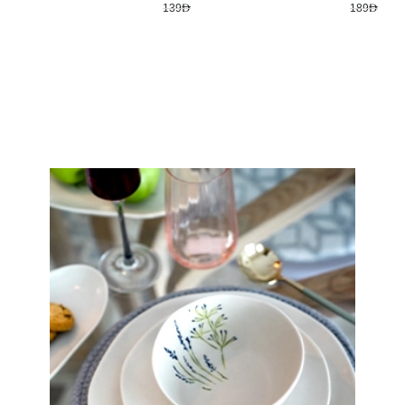
139AED
189AED