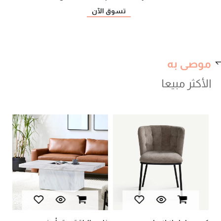
تسوق الآن
موصى به
الأكثر مبيعا
يان
أثا
AED
AED