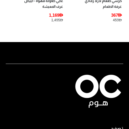
كرسي طعام لارلا رمادي
غابي طاولة قهوة - أبيض
غرفة الطعام
غرف المعيشة
1,169AED
367AED
1,495AED
459AED
تصفح