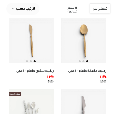
15 عنصر
تصفح عبر
الترتيب حسب
(عناصر)
زينيث ملعقة طعام - ذهبي
زينيث سكين طعام - ذهبي
11AED
11AED
15AED
15AED
New Arrival