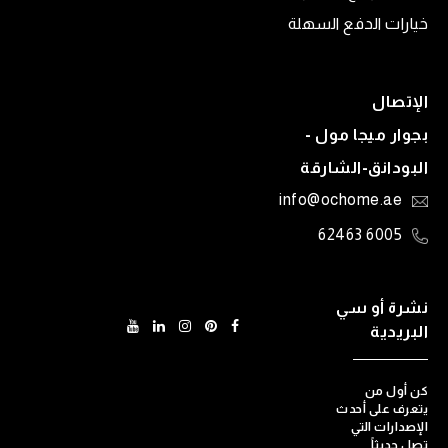
خيارات الدفع السهلة
الإتصال
بجوار ميجا مول -
البودانق-الشارقة
info@ochome.ae
6005 62463
نشرة أو سي
البريدية
كن أول من
يتعرف على أحدث
الإصدارات التي
تصل حديثاً