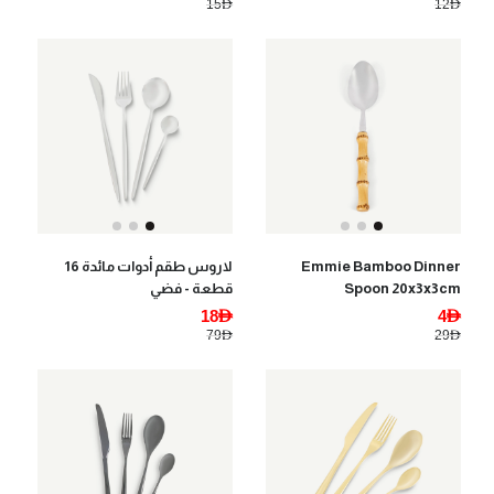
15AED
12AED
Emmie Bamboo Dinner
لاروس طقم أدوات مائدة 16
Spoon 20x3x3cm
قطعة - فضي
18AED
4AED
79AED
29AED