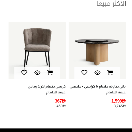
الأكثر مبيعا
غابي طاولة قهوة - أبيض
يان
غرف المعيشة
أثا
AED
1,169AED
AED
1,495AED
كرسي طعام لارلا رمادي
غرفة الطعام
367AED
459AED