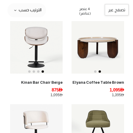
4 عنصر
تصفح عبر
الترتيب حسب
(عناصر)
Kinan Bar Chair Beige
Elyana Coffee Table Brown
875AED
1,095AED
1,095AED
1,395AED