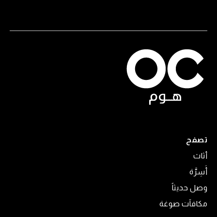
تصفح
أثاث
أَسِرَّة
وصل حديثاً
مكافآت صوغة