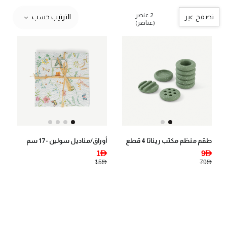
2 عنصر
تصفح عبر
الترتيب حسب
(عناصر)
طقم منظم مكتب ريناتا 4 قطع
أوراق/مناديل سولين -17 سم
1AED
9AED
15AED
79AED