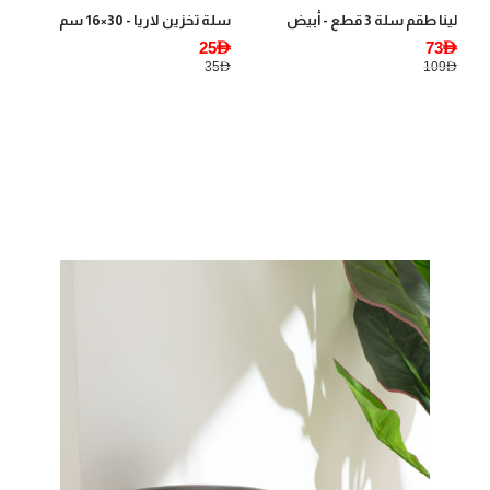
لينا طقم سلة 3 قطع - أبيض
سلة تخزين لاريا - 30×16 سم
25AED
73AED
35AED
109AED