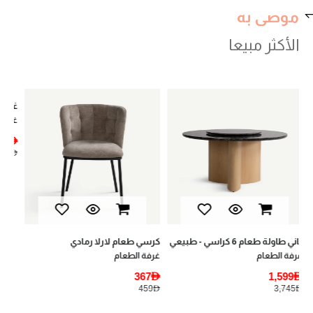
موصى به
الأكثر مبيعا
يان
أثا
AED
AED
كرسي طعام لارلا رمادي
غابي طاولة قهوة - أبيض
غرفة الطعام
غرف المعيشة
1,169AED
367AED
1,495AED
459AED