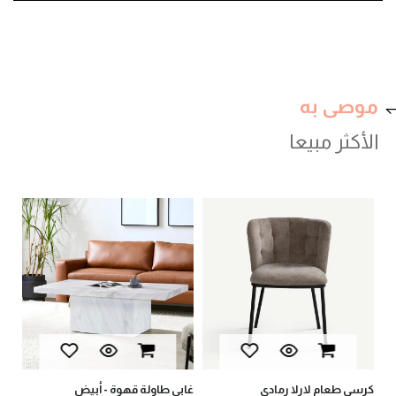
موصى به
الأكثر مبيعا
val
كرسي طعام لارلا رمادي
غابي طاولة قهوة - أبيض
يان