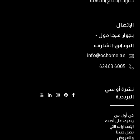
خيارات الدفع السهلة
الإتصال
بجوار ميجا مول -
البودانق-الشارقة
info@ochome.ae
6005 62463
نشرة أو سي
البريدية
كن أول من
يتعرف على أحدث
الإصدارات التي
تصل حديثاً
والعروض