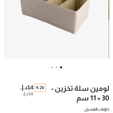
14د.إ.‏
لومين سلة تخزين -
26 %
19د.إ.‏
30 × 11 سم
حاويات الغسيل