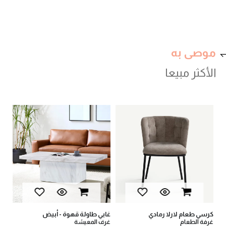
موصى به
الأكثر مبيعا
val
كرسي طعام لارلا رمادي
غابي طاولة قهوة - أبيض
يان
غرفة الطعام
غرف المعيشة
أثا