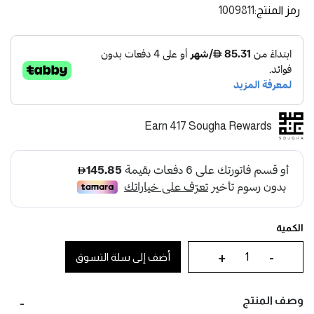
رمز المنتج
1009811
Earn 417 Sougha Rewards
الكمية
+
-
أضف إلى سلة التسوق
وصف المنتج