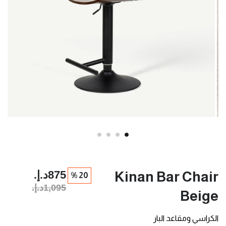
875د.إ.‏
Kinan Bar Chair
20 %
1,095د.إ.‏
Beige
الكراسي ومقاعد البار