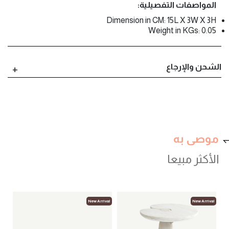
المواصفات التفصيلية:
Dimension in CM: 15L X 3W X 3H
Weight in KGs: 0.05
الشحن والإرجاع
موصى به
الأكثر مبيعا
val
New Arrival
New Arrival
لوب