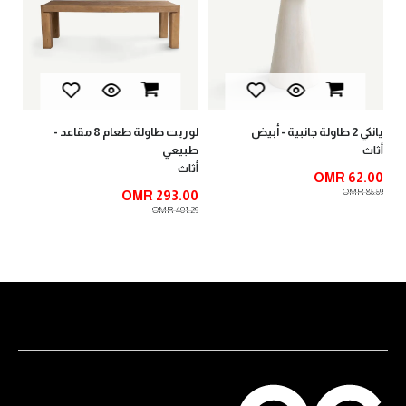
أثا
00
.00
يانكي 2 طاولة جانبية - أبيض
لوريت طاولة طعام 8 مقاعد -
طبيعي
أثاث
أثاث
OMR 62.00
OMR 86.69
OMR 293.00
OMR 401.29