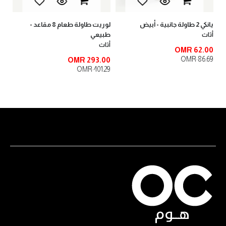
يانكي 2 طاولة جانبية - أبيض
لوريت طاولة طعام 8 مقاعد -
طبيعي
أثاث
أثاث
OMR 62.00
OMR 86.69
OMR 293.00
OMR 401.29