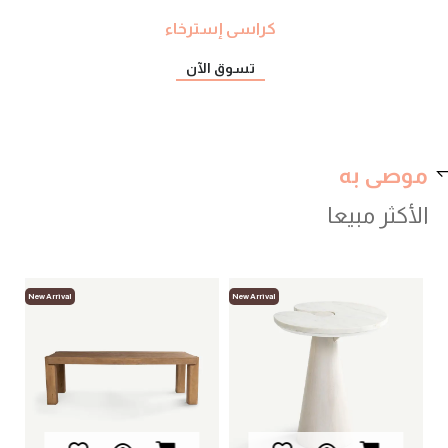
كراسى إسترخاء
تسوق الآن
موصى به
الأكثر مبيعا
New Arrival
New Arrival
New
لوب
أثا
00
.00