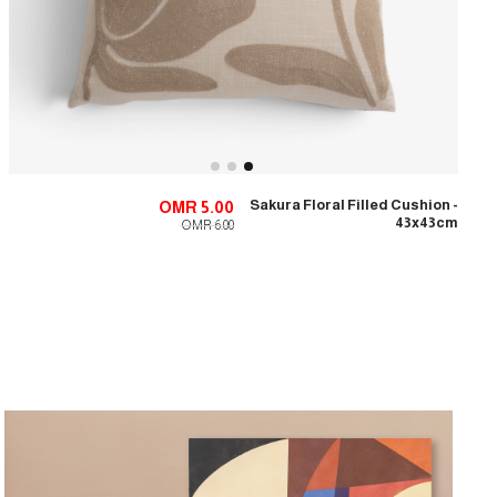
Sakura Floral Filled Cushion -
OMR 5.00
43x43cm
OMR 6.00