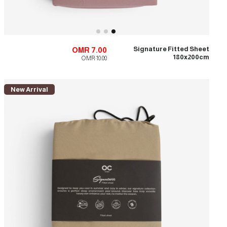
Signature Fitted Sheet
OMR 7.00
180x200cm
OMR 10.00
New Arrival