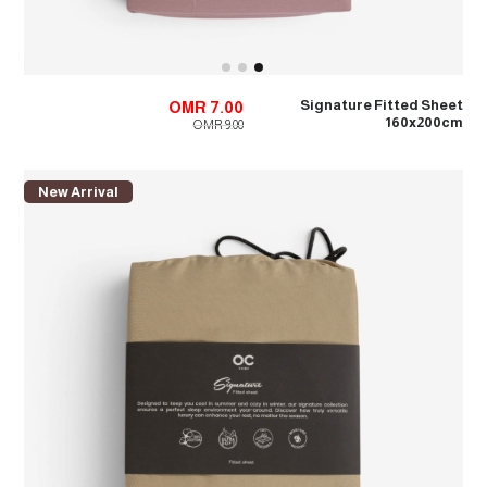
Signature Fitted Sheet
OMR 7.00
160x200cm
OMR 9.00
New Arrival