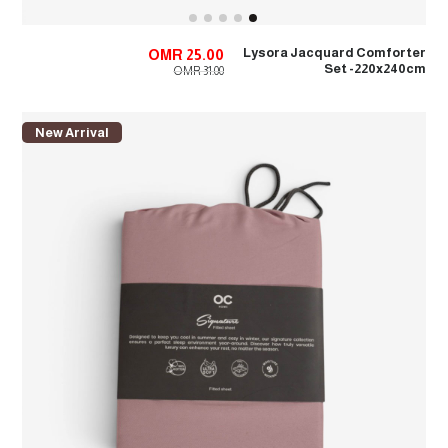
Lysora Jacquard Comforter
OMR 25.00
Set -220x240cm
OMR 31.00
New Arrival