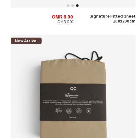
Signature Fitted Sheet
OMR 8.00
200x200cm
OMR 12.00
New Arrival