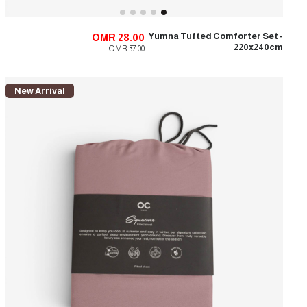
Yumna Tufted Comforter Set -
OMR 28.00
220x240cm
OMR 37.00
New Arrival