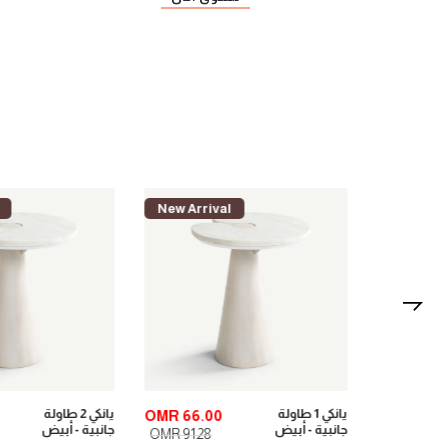
New Arrival
New Arriv
يانكي 2 طاولة
لوريت طاولة
OMR 62.00
OMR 66.0
جانبية - أبيض
طعام 8 مقاعد
OMR 86.69
OMR 91.28
- طبيعي