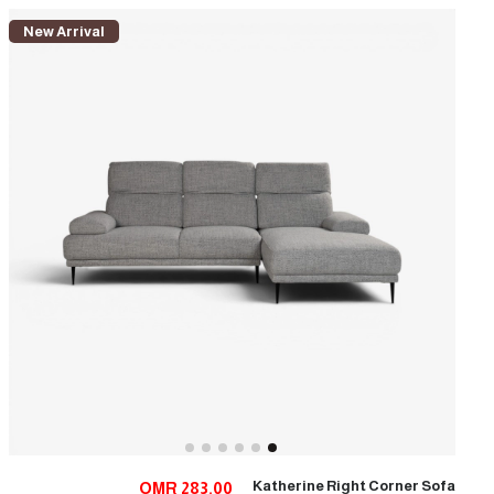
New Arrival
Katherine Right Corner Sofa
OMR 283.00