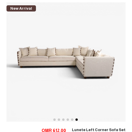
New Arrival
Lunete Left Corner Sofa Set
OMR 612.00