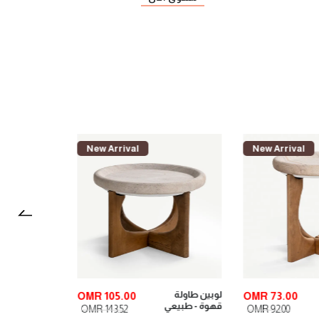
New Arrival
New Arrival
داني كنبة 3
OMR 226.00
OMR 105.00
مقاعد - بيج
OMR 283.00
OMR 143.52