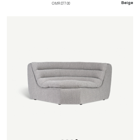
Beige
OMR 877.00