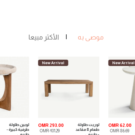
موصى به
الأكثر مبيعا
New Arrival
New Arrival
لوبين طاولة
لوبين طاولة
OMR 73.00
OMR 293.00
طرفية كبيرة -
قهوة - طبيعي
OMR 92.00
OMR 401.29
طبيعي