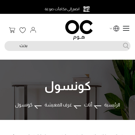
انضم إلى مكافآت صوغة
سلة الت
بحث
كونسول
الرئيسية
أثاث
غرف المعيشة
كونسول