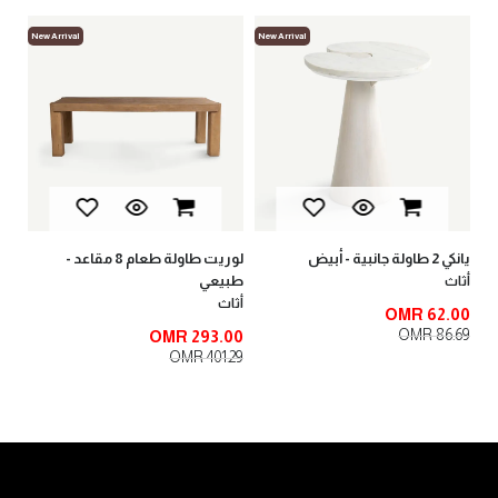
New Arrival
New Arrival
New
لوب
أثا
00
.00
يانكي 2 طاولة جانبية - أبيض
لوريت طاولة طعام 8 مقاعد -
طبيعي
أثاث
أثاث
OMR 62.00
OMR 86.69
OMR 293.00
OMR 401.29