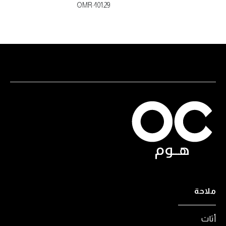
OMR 401.29
ملاحة
أثاث