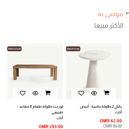
موصى به
الأكثر مبيعا
New Arrival
New Arrival
New 
لوبين طاولة طرفية كبيرة - طبيعي
لو
أثاث
أث
0
OMR 73.00
52
OMR 92.00
لوريت طاولة طعام 8 مقاعد -
طبيعي
أثاث
OMR 293.00