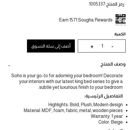
رمز المنتج
1005337
Earn 1571 Sougha Rewards
الكمية
+
-
أضف إلى سلة التسوق
وصف المنتج
Soho is your go-to for adorning your bedroom! Decorate
your interiors with our latest king bed series to give a
subtle yet luxurious finish to your bedroom.
التفاصيل الرئيسية:
Highlights: Bold, Plush, Modern design
Material: MDF, foam, fabric, metal, wooden pieces
Warranty: 1 year
Color: Beige