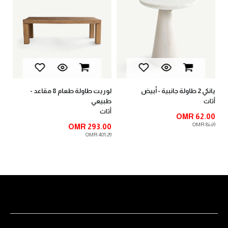
يانكي 2 طاولة جانبية - أبيض
لوريت طاولة طعام 8 مقاعد -
لوب
طبيعي
أثاث
أثا
أثاث
00
OMR 62.00
.00
OMR 86.69
OMR 293.00
OMR 401.29