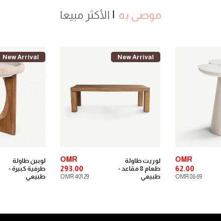
موصى به
الأكثر مبيعا
New Arrival
New Arrival
OMR
OMR
لوريت طاولة
لوبين طاولة
293.00
62.00
طعام 8 مقاعد -
طرفية كبيرة -
طبيعي
طبيعي
OMR 401.29
OMR 86.69