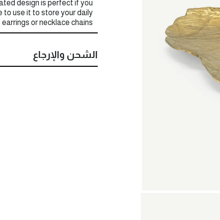
lated design is perfect if you
to use it to store your daily
 earrings or necklace chains.
الشحن والإرجاع