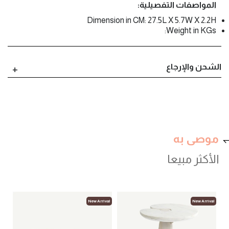
المواصفات التفصيلية:
Dimension in CM: 27.5L X 5.7W X 2.2H
Weight in KGs:
الشحن والإرجاع
موصى به
الأكثر مبيعا
val
New Arrival
New Arrival