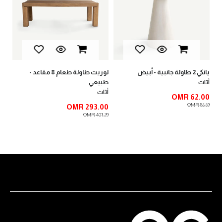
يانكي 2 طاولة جانبية - أبيض
لوريت طاولة طعام 8 مقاعد -
لوب
طبيعي
أثاث
أثا
أثاث
00
OMR 62.00
.00
OMR 86.69
OMR 293.00
OMR 401.29