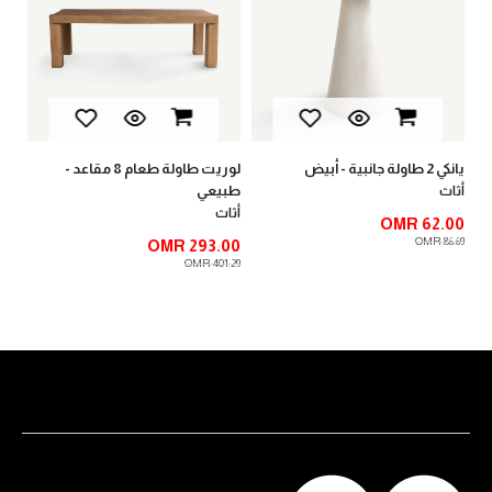
أثا
00
.00
يانكي 2 طاولة جانبية - أبيض
لوريت طاولة طعام 8 مقاعد -
طبيعي
أثاث
أثاث
OMR 62.00
OMR 86.69
OMR 293.00
OMR 401.29