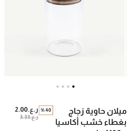
ر.ع.‏2.00
ميلان حاوية زجاج
40 %
ر.ع.‏3.33
بغطاء خشب أكاسيا