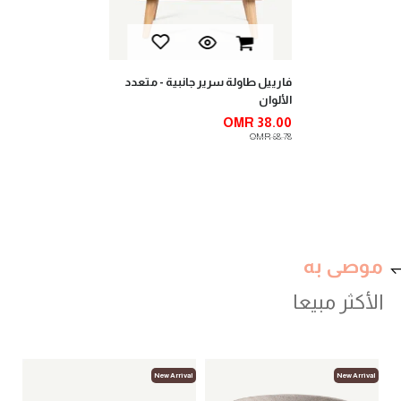
فارييل طاولة سرير جانبية - متعدد
الألوان
OMR 38.00
OMR 68.78
موصى به
الأكثر مبيعا
val
New Arrival
New Arrival
مزهر