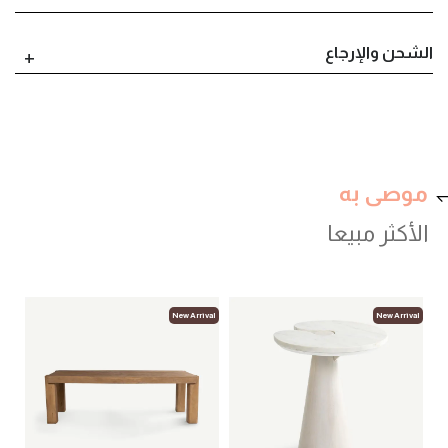
الشحن والإرجاع
موصى به
الأكثر مبيعا
val
New Arrival
New Arrival
لوب
أثا
00
.00