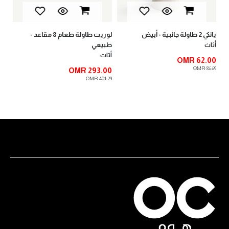
يانكي 2 طاولة جانبية - أبيض
لوريت طاولة طعام 8 مقاعد -
طبيعي
أثاث
أثاث
OMR 62.00
OMR 86.69
OMR 293.00
OMR 401.29