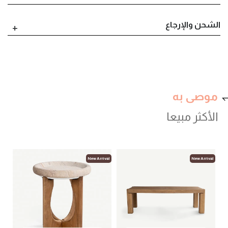
الشحن والإرجاع
موصى به
الأكثر مبيعا
val
New Arrival
New Arrival
لوب
أثا
00
.52