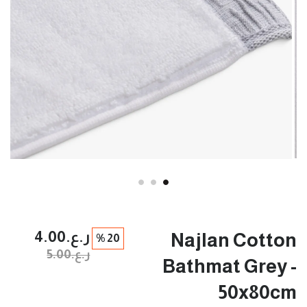
ر.ع.‏4.00
Najlan Cotton
20 %
ر.ع.‏5.00
Bathmat Grey -
50x80cm