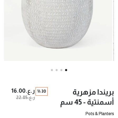
ر.ع.‏16.00
بريندا مزهرية
30 %
ر.ع.‏22.85
أسمنتية - 45 سم
Pots & Planters