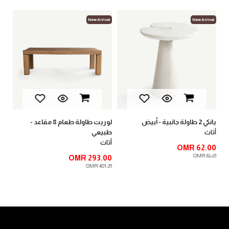
val
New Arrival
New Arrival
لوب
أثا
00
.00
يانكي 2 طاولة جانبية - أبيض
لوريت طاولة طعام 8 مقاعد -
طبيعي
أثاث
أثاث
OMR 62.00
OMR 86.69
OMR 293.00
OMR 401.29