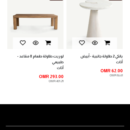
2 طاولة جانبية - أبيض
لوريت طاولة طعام 8 مقاعد -
لوبين طا
طبيعي
اث
أثاث
أثاث
 73.00
OMR 62.0
OMR 92.00
OMR 86.
OMR 293.00
OMR 401.29