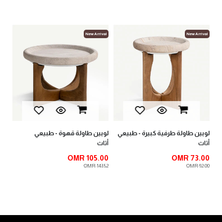
val
New Arrival
New Arrival
داني كن
أثا
00
.00
لوبين طاولة طرفية كبيرة - طبيعي
لوبين طاولة قهوة - طبيعي
أثاث
أثاث
OMR 105.00
OMR 73.00
OMR 143.52
OMR 92.00