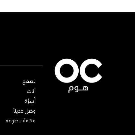
تصفح
أثاث
أَسِرَّة
وصل حديثاً
مكافآت صوغة