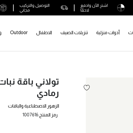
اشترِ الآن وادفع
التوصيل والتركيب
لاحقًا
مجاني
اث
أدوات منزلية
تنزيلات الصيف
الاطفال
Outdoor
و
تولاني باقة نبا
رمادي
الزهور الاصطناعية والباقات
رمز المنتج
1007616