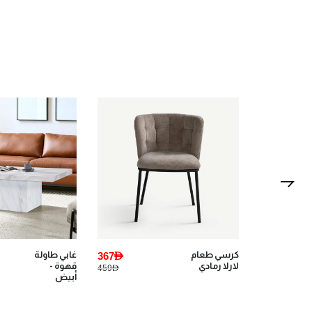
1,599AED
كرسي طعام
367AED
غابي طاولة
لارلا رمادي
قهوة -
459AED
3,745AED
أبيض