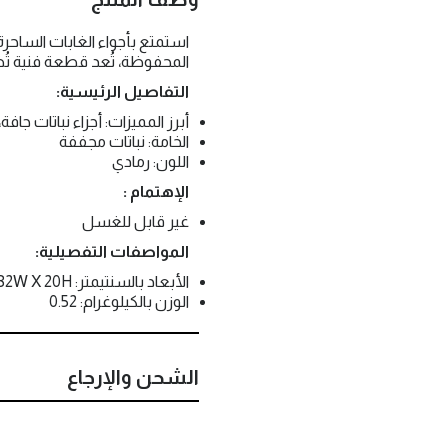
استمتع بأجواء الغابات الساحرة م
المحفوظة، تُعد قطعة فنية ت
التفاصيل الرئيسية:
أبرز المميزات: أجزاء نباتات جاف
الخامة: نباتات مجففة
اللون: رمادي
الإهتمام :
غير قابل للغسل
المواصفات التفصيلية:
الأبعاد بالسنتيمتر: 105L X 32W X 20H
الوزن بالكيلوغرام: 0.52
الشحن والإرجاع