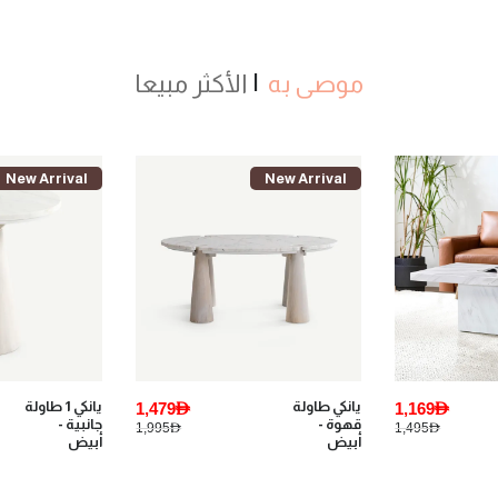
موصى به
الأكثر مبيعا
New Arrival
New Arrival
1,169AED
يانكي طاولة
1,479AED
يانكي 1 طاولة
قهوة -
جانبية -
1,995AED
1,495AED
أبيض
أبيض