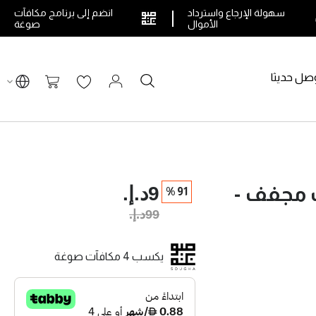
سهولة الإرجاع واسترداد
انضم إلى برنامج مكافآت
الأموال
صوغة
صل حديثا
بحث
سلة التسوق
9د.إ.‏
ت مجفف -
91 %
99د.إ.‏
يكسب 4 مكافآت صوغة