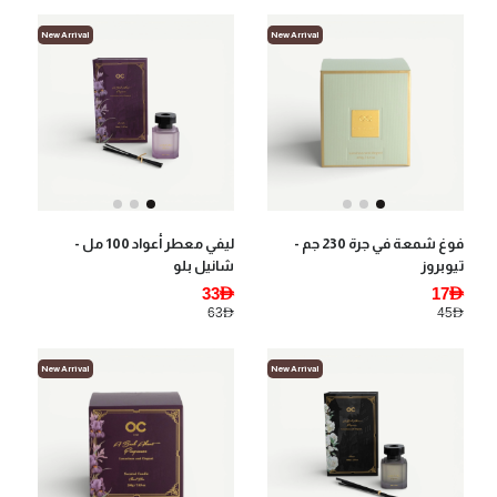
New Arrival
New Arrival
فوغ شمعة في جرة 230 جم -
ليفي معطر أعواد 100 مل -
تيوبروز
شانيل بلو
33AED
17AED
63AED
45AED
New Arrival
New Arrival