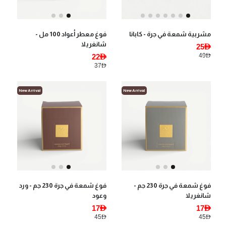
مشربية شمعة في جرة - كابانا
فوغ معطر أعواد 100 مل -
شانغريلا
25AED
49AED
22AED
37AED
New Arrival
New Arrival
فوغ شمعة في جرة 230 جم -
فوغ شمعة في جرة 230 جم - ورد
شانغريلا
وعود
17AED
17AED
45AED
45AED