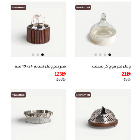
New Arrival
New Arrival
وعاء تمر فوج كريسنت
هيريتج وعاء تقديم 24×19 سم
125AED
21AED
159AED
45AED
New Arrival
New Arrival