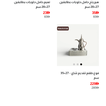
هيريتج حامل حلويات بطابقين
نعيم حامل حلويات بطابقين
27×20 سم
27×20 سم
23AED
35AED
69AED
69AED
New Arrival
فوغ طقم تقديم شاي - 27×35
سم
229AED
289AED