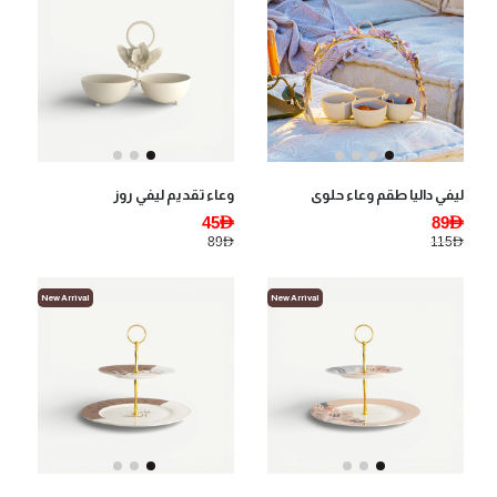
ليفي داليا طقم وعاء حلوى
وعاء تقديم ليفي روز
45AED
89AED
89AED
115AED
New Arrival
New Arrival