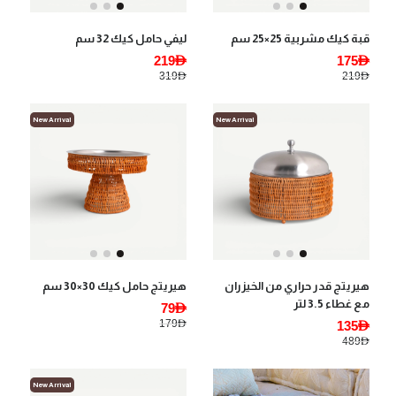
قبة كيك مشربية 25×25 سم
ليفي حامل كيك 32 سم
219AED
175AED
319AED
219AED
New Arrival
New Arrival
هيريتج قدر حراري من الخيزران
هيريتج حامل كيك 30×30 سم
مع غطاء 3.5 لتر
79AED
179AED
135AED
489AED
New Arrival