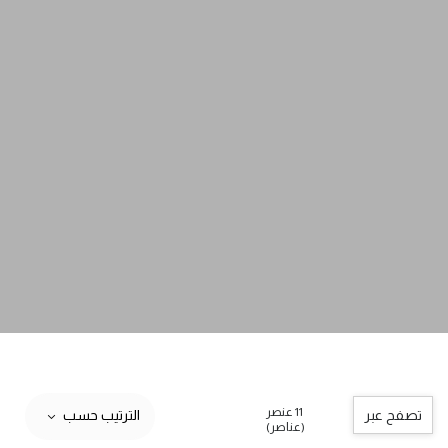
11 عنصر
تصفح عبر
الترتيب حسب
(عناصر)