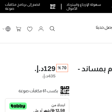
سهولة الإرجاع واسترداد
انضم إلى برنامج مكافآت
الأموال
صوغة
صل حديثا
بحث
سلة التسوق
129د.إ.‏
 بمساند -
70 %
435د.إ.‏
يكسب 61 مكافآت صوغة