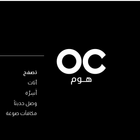
تصفح
أثاث
أَسِرَّة
وصل حديثاً
مكافآت صوغة