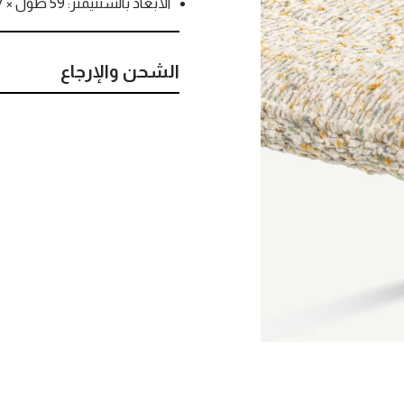
الأبعاد بالسنتيمتر: 59 طول × 57 عرض × 83 إرتفاع
الشحن والإرجاع