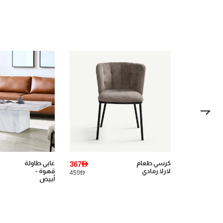
1,999AED
كرسي طعام
367AED
غابي طاولة
لارلا رمادي
قهوة -
459AED
3,745AED
أبيض