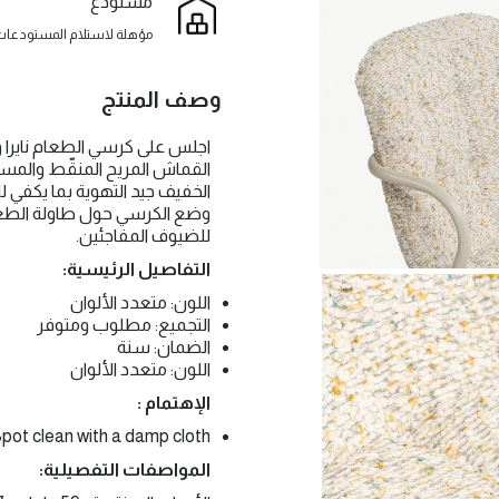
مستودع
مؤهلة لاستلام المستودعات
وصف المنتج
اجلس على كرسي الطعام نايرا 
القماش المريح المنقّط والمسن
الخفيف جيد التهوية بما يكفي ل
وضع الكرسي حول طاولة الطعام،
للضيوف المفاجئين.
التفاصيل الرئيسية:
اللون: متعدد الألوان
التجميع: مطلوب ومتوفر
الضمان: سنة
اللون: متعدد الألوان
الإهتمام :
pot clean with a damp cloth
المواصفات التفصيلية: