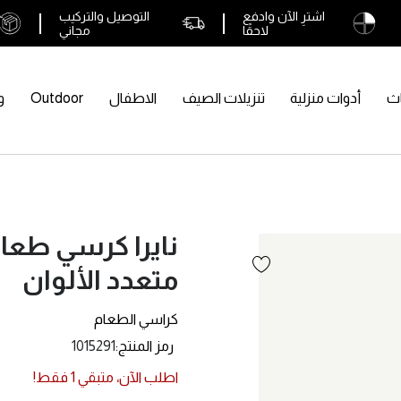
اشترِ الآن وادفع
التوصيل والتركيب
لاحقًا
مجاني
اث
أدوات منزلية
تنزيلات الصيف
الاطفال
Outdoor
و
نايرا كرسي طعام
متعدد الألوان
كراسي الطعام
رمز المنتج
1015291
اطلب الآن، متبقي
1
فقط!