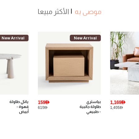
موصى به
الأكثر مبيعا
New Arrival
New Arrival
1,169AED
بياستري
159AED
يانكي طاولة
طاولة جانبية
قهوة -
619AED
1,495AED
- طبيعي
أبيض