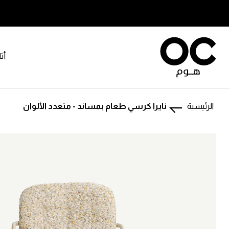
أث
الرئيسية
نايرا كرسي طعام بمساند - متعدد الألوان
تخطى
تخطى
إلى
إلى
بداية
نهاية
معرض
معرض
الصور.
الصور.