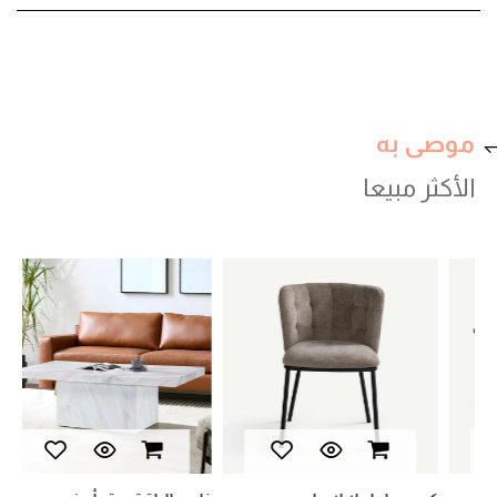
موصى به
الأكثر مبيعا
val