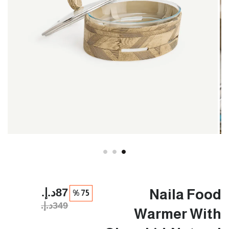
87د.إ.‏
Naila Food
75 %
349د.إ.‏
Warmer With