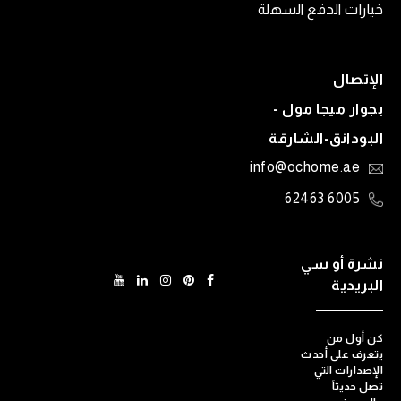
خيارات الدفع السهلة
الإتصال
بجوار ميجا مول -
البودانق-الشارقة
info@ochome.ae
6005 62463
نشرة أو سي
البريدية
كن أول من
يتعرف على أحدث
الإصدارات التي
تصل حديثاً