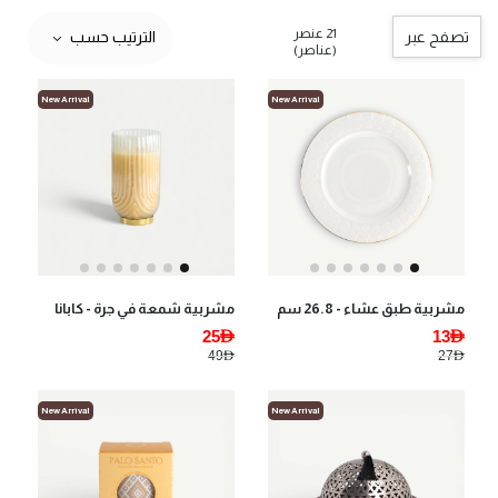
21 عنصر
تصفح عبر
الترتيب حسب
(عناصر)
New Arrival
New Arrival
مشربية طبق عشاء - 26.8 سم
مشربية شمعة في جرة - كابانا
25AED
13AED
49AED
27AED
New Arrival
New Arrival