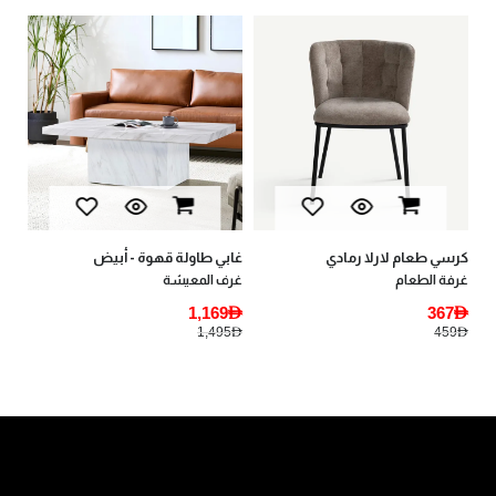
بيا
أثا
AED
AED
كرسي طعام لارلا رمادي
غابي طاولة قهوة - أبيض
غرفة الطعام
غرف المعيشة
1,169AED
367AED
1,495AED
459AED