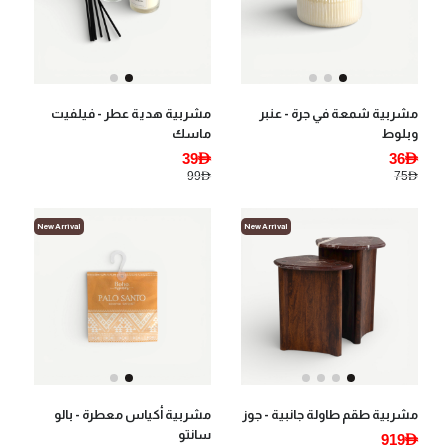
مشربية شمعة في جرة - عنبر
مشربية هدية عطر - فيلفيت
وبلوط
ماسك
39AED
36AED
99AED
75AED
New Arrival
New Arrival
مشربية طقم طاولة جانبية - جوز
مشربية أكياس معطرة - بالو
سانتو
919AED