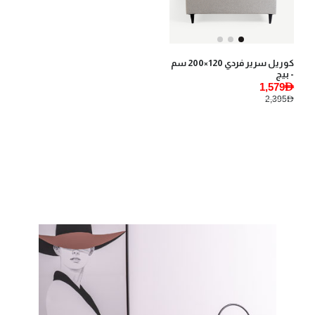
كوريل سرير فردي 120×200 سم
- بيج
1,579AED
2,395AED