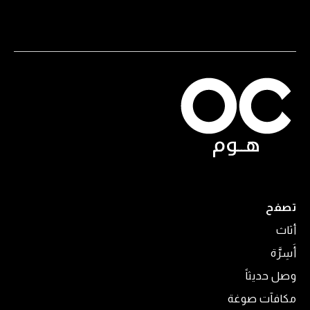
تصفح
أثاث
أَسِرَّة
وصل حديثاً
مكافآت صوغة