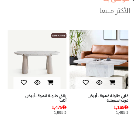
الأكثر مبيعا
val
New Arrival
غابي طاولة قهوة - أبيض
يانكي طاولة قهوة - أبيض
يانكي 1 طاولة ج
غرف المعيشة
أثاث
أثا
AED
1,479AED
1,169AED
AED
1,995AED
1,495AED