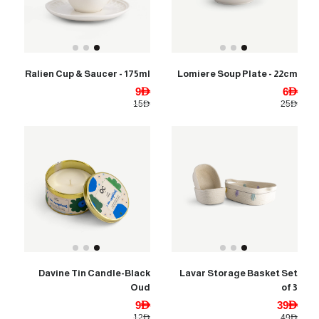
Ralien Cup & Saucer - 175ml
Lomiere Soup Plate - 22cm
9AED
6AED
15AED
25AED
Davine Tin Candle-Black
Lavar Storage Basket Set
Oud
of 3
9AED
39AED
12AED
49AED