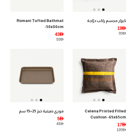
Romani Tufted Bathmat
كيزار مجسم راكب درّاجة
-50x80cm
19AED
99AED
43AED
59AED
Celena Printed Filled
موري صينية خبز 25×15 سم
Cushion -65x65cm
5AED
45AED
17AED
109AED