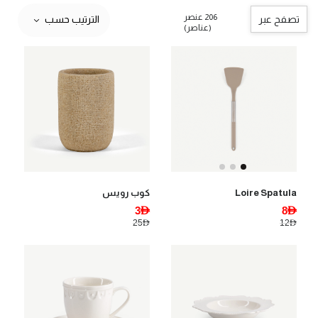
206 عنصر
تصفح عبر
الترتيب حسب
(عناصر)
كوب رويس
Loire Spatula
3AED
8AED
25AED
12AED