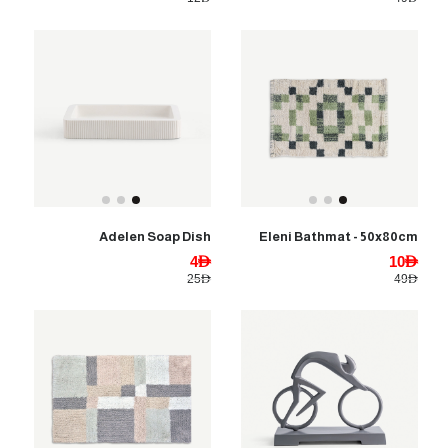
Adelen Soap Dish
Eleni Bathmat - 50x80cm
4AED
10AED
25AED
49AED