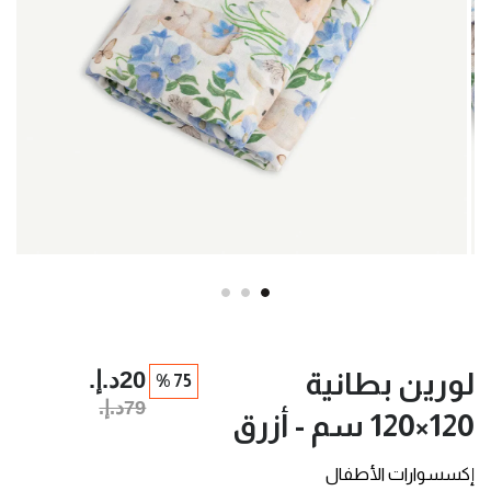
20د.إ.‏
لورين بطانية
75 %
79د.إ.‏
120×120 سم - أزرق
إكسسوارات الأطفال