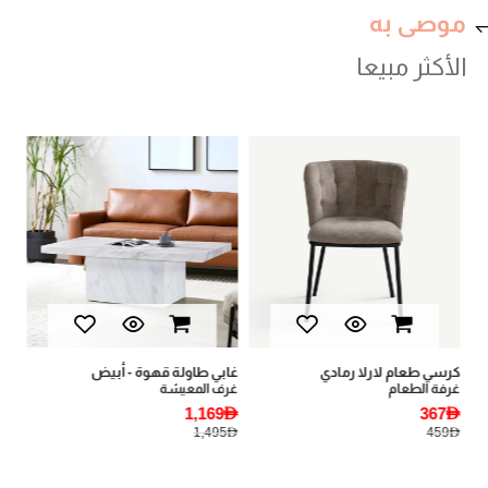
موصى به
الأكثر مبيعا
val
كرسي طعام لارلا رمادي
غابي طاولة قهوة - أبيض
بيا
غرفة الطعام
غرف المعيشة
أثا
AED
1,169AED
367AED
AED
1,495AED
459AED