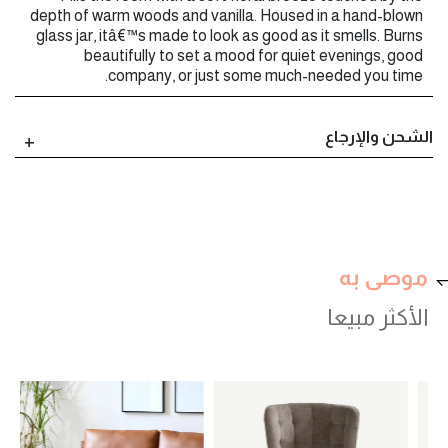
depth of warm woods and vanilla. Housed in a hand-blown
glass jar, itâ€™s made to look as good as it smells. Burns
beautifully to set a mood for quiet evenings, good
company, or just some much-needed you time.
الشحن والإرجاع
موصى به
الأكثر مبيعا
val