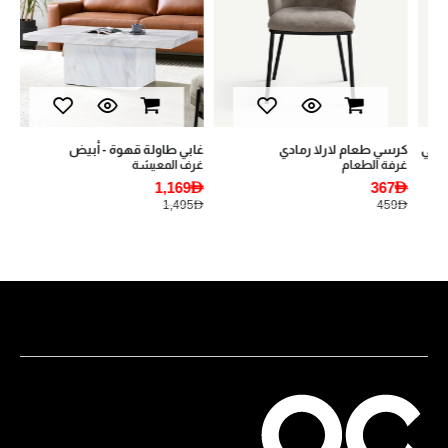
كرسي طعام لارلا رمادي
غابي طاولة قهوة - أبيض
يان
غرفة الطعام
غرف المعيشة
أثا
AED
1,169AED
367AED
AED
1,495AED
459AED