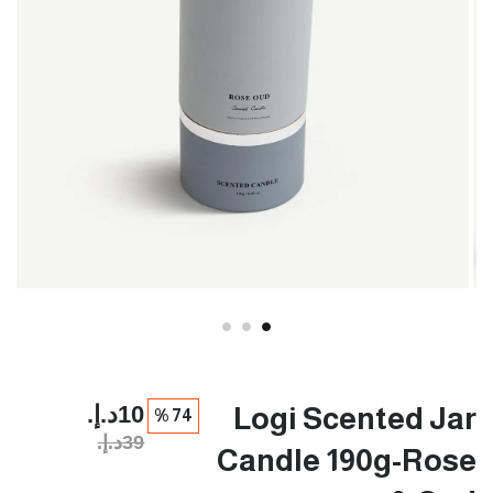
10د.إ.‏
Logi Scented Jar
74 %
39د.إ.‏
Candle 190g-Rose