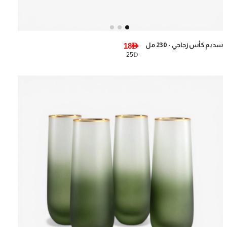
سديم كأس زجاجي - 230 مل
18AED
25AED