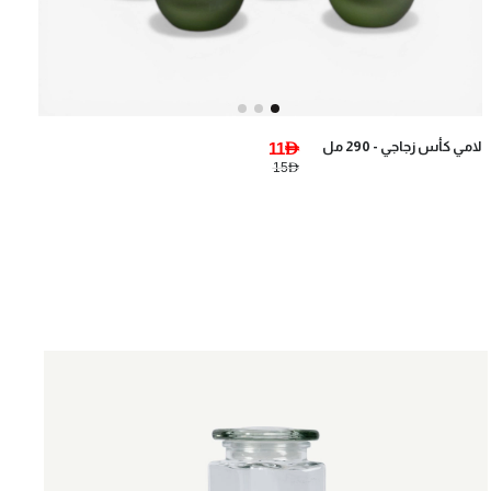
لامي كأس زجاجي - 290 مل
11AED
15AED