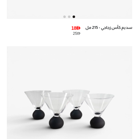
سديم كأس زجاجي - 215 مل
18AED
25AED