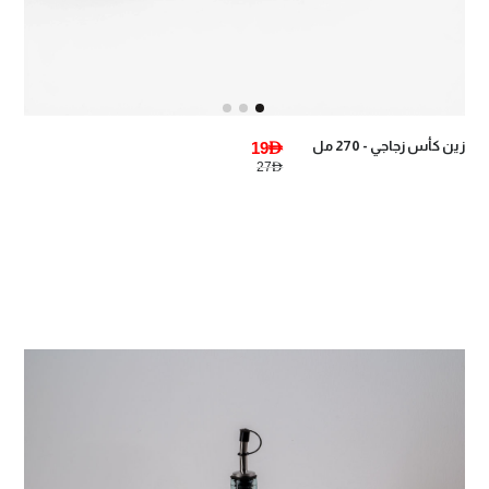
زين كأس زجاجي - 270 مل
19AED
27AED