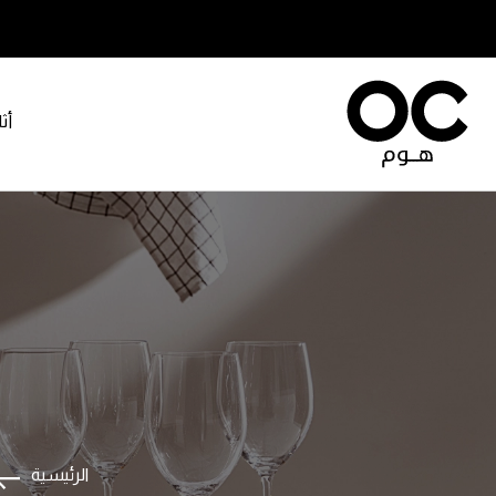
أث
الرئيسية