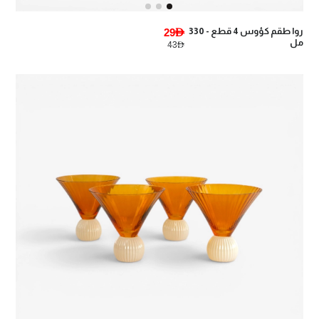
روا طقم كؤوس 4 قطع - 330
29AED
مل
43AED