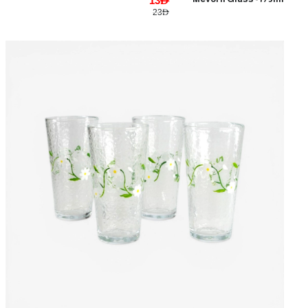
13AED
23AED