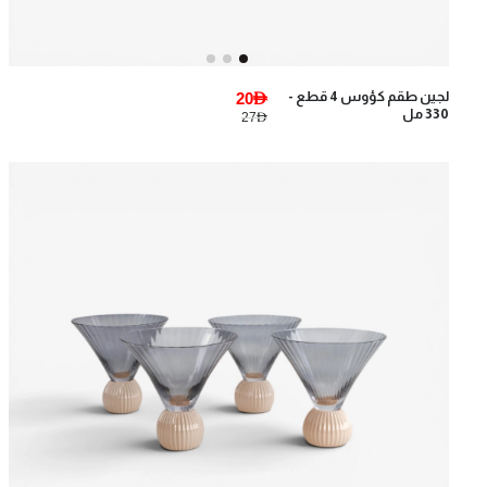
لجين طقم كؤوس 4 قطع -
20AED
330 مل
27AED