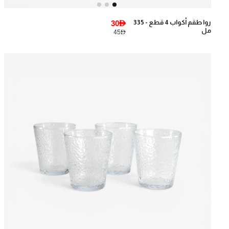
روا طقم أكواب 4 قطع - 335
30AED
مل
45AED