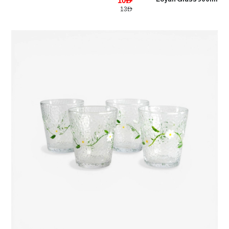
10AED
13AED