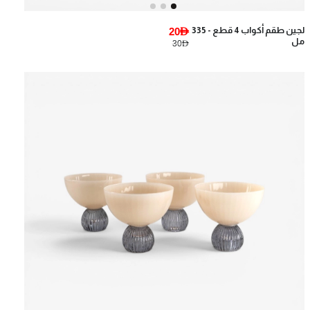
لجين طقم أكواب 4 قطع - 335
20AED
مل
30AED