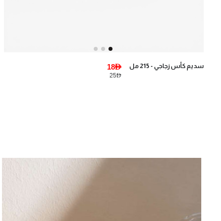
سديم كأس زجاجي - 215 مل
18AED
25AED