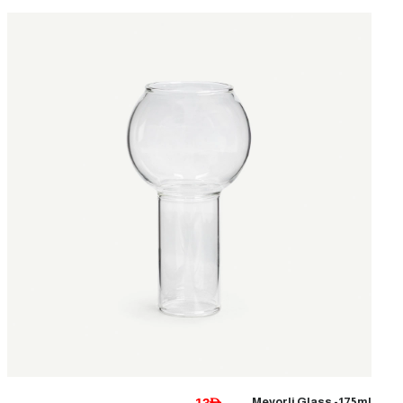
Mevorli Glass -175ml