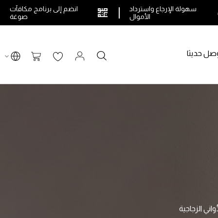
سهولة الإرجاع واسترداد
انضم إلى برنامج مكافآت
الأموال
صوغة
صل حديثا
بحث
سلة التسوق
أواني الزجاجية