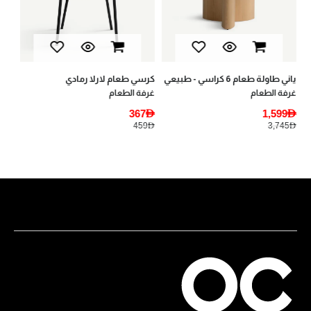
كرسي طعام لارلا رمادي
غرفة الطعام
367AED
459AED