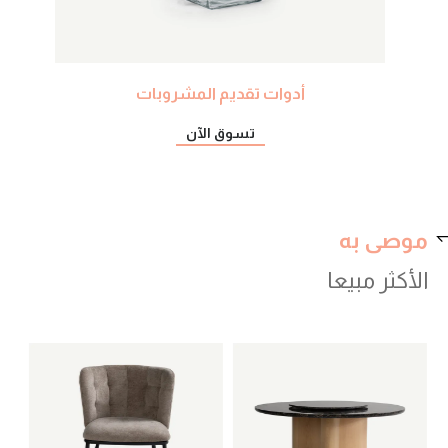
أدوات تقديم المشروبات
تسوق الآن
موصى به
الأكثر مبيعا
غابي طاولة قهوة - أبيض
يان
غرف المعيشة
أثا
AED
1,169AED
AED
1,495AED