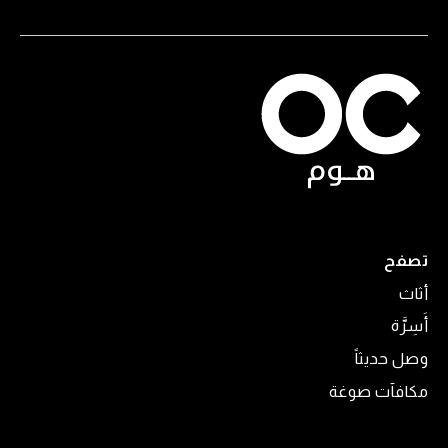
تصفح
أثاث
أَسِرَّة
وصل حديثاً
مكافآت صوغة