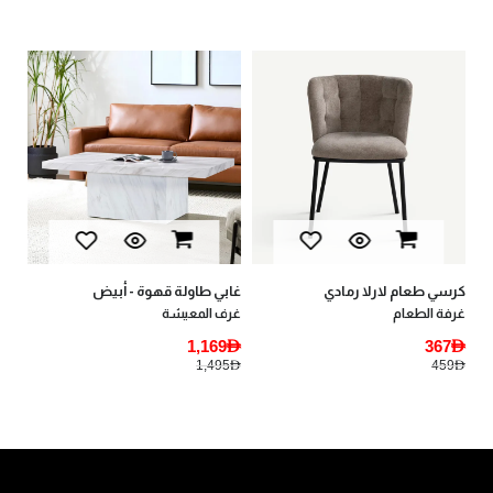
يان
أثا
AED
AED
كرسي طعام لارلا رمادي
غابي طاولة قهوة - أبيض
غرفة الطعام
غرف المعيشة
1,169AED
367AED
1,495AED
459AED