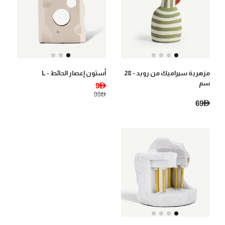
مزهرية سيراميك من رويد - 28
أستون إعصار الحائط - L
سم
9AED
99AED
69AED