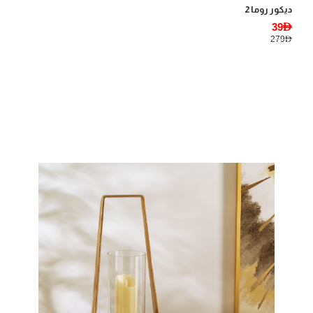
ديكور روما 2
39AED
279AED