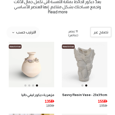
يعدُّ ديكور الحائط بمثابة اللمسة التي تكمل جمال الأثاث
وتجمع مساحتك بشكل متناغم. إنها العنصر الأساسي
Read more
11 عنصر
تصفح عبر
الترتيب حسب
(عناصر)
New Arrival
New Arrival
Savvy Resin Vase - 23x39cm
مزهرية ديكور ليفي داليا
135AED
155AED
189AED
195AED