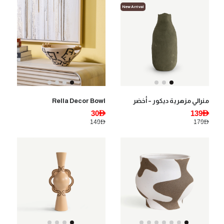
New Arrival
منرالي مزهرية ديكور – أخضر
Rella Decor Bowl
30AED
139AED
149AED
179AED