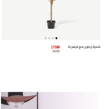
شجرة زيتون مع مزهرية
175AED
350AED