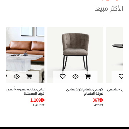
الأكثر مبيعا
val
كرسي طعام لارلا رمادي
غابي طاولة قهوة - أبيض
يان
غرفة الطعام
غرف المعيشة
أثا
AED
1,169AED
367AED
AED
1,495AED
459AED