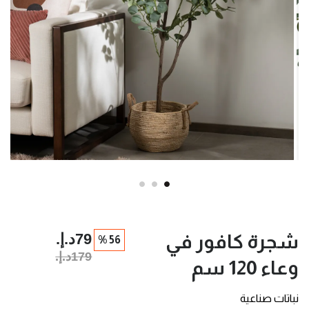
79د.إ.‏
شجرة كافور في
56 %
179د.إ.‏
وعاء 120 سم
نباتات صناعية