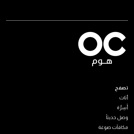
تصفح
أثاث
أَسِرَّة
وصل حديثاً
مكافآت صوغة