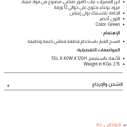
أبرز المميزات: نبات كافور صناعي، مصنوع من مواد متينة،
مزود بوعاء، يحتوي على حوالي 12 ورقة.
الخامة: بلاستيك بولي إيثيلين
اللون: أخضر
Color: Green
الإهتمام :
امسح الغبار باستخدام قطعة قماش ناعمة ونظيفة
المواصفات التفصيلية:
الأبعاد بالسنتيمتر: 55L X 40W X 120H
Weight in KGs: 2.15
الشحن والإرجاع
موصى به