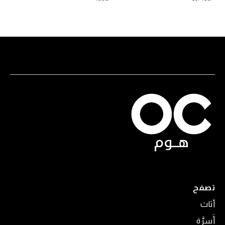
تصفح
أثاث
أَسِرَّة