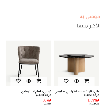
موصى به
الأكثر مبيعا
كرسي طعام لارلا رمادي
غابي طاولة قهوة - أبيض
غرفة الطعام
غرف المعيشة
1,169AED
367AED
1,495AED
459AED