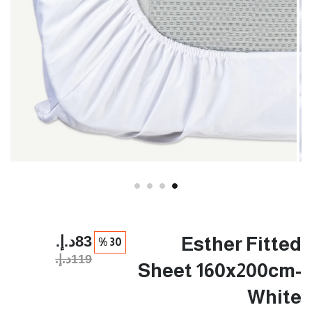
83د.إ.‏
Esther Fitted
30 %
119د.إ.‏
Sheet 160x200cm-
White