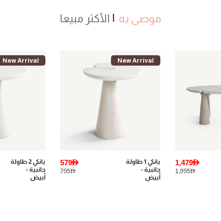
موصى به
الأكثر مبيعا
New Arrival
New Arrival
1,479AED
يانكي 1 طاولة
579AED
يانكي 2 طاولة
جانبية -
جانبية -
795AED
1,995AED
أبيض
أبيض