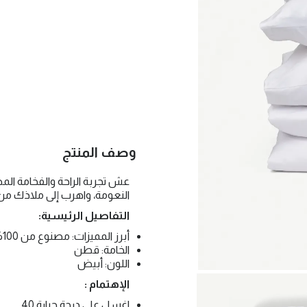
وصف المنتج
عش تجربة الراحة والفخامة ال
النعومة، واهرب إلى ملاذك من ا
التفاصيل الرئيسية:
أبرز المميزات: مصنوع من 100% قطن، ناعم ومريح للغاية
الخامة: قطن
اللون: أبيض
الإهتمام :
اغسل على درجة حرارة 40.