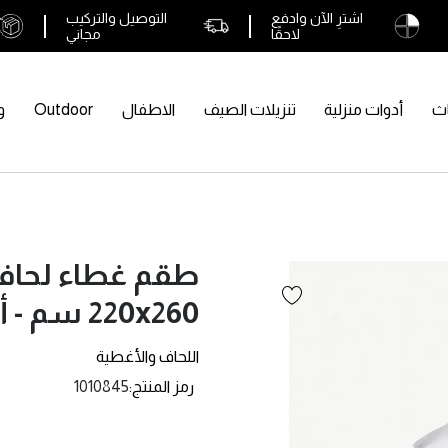
اشترِ الآن وادفع
التوصيل والتركيب
لاحقًا
مجاني
اث
أدوات منزلية
تنزيلات الصيف
الاطفال
Outdoor
و
طقم غطاء لحاف
220x260 سم - أبيض
اللحاف والأغطية
رمز المنتج
1010845