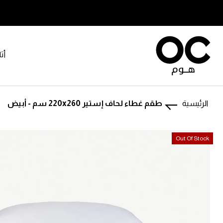
أث
الرئيسية
طقم غطاء لحاف إستير 220x260 سم - أبيض
تخطى
تخطى
Out Of Stock
إلى
إلى
بداية
نهاية
معرض
معرض
الصور.
الصور.