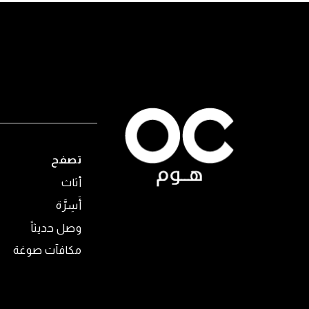
تصفح
أثاث
أَسِرَّة
وصل حديثاً
مكافآت صوغة