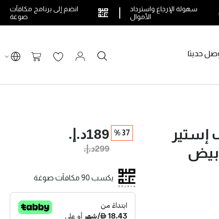
سهولة الإرجاع واسترداد
انضم إلى برنامج مكافآت
الأموال
صوغة
صل حديثا
بحث
سلة التسوق
189د.إ.‏
 إستير
37 %
299د.إ.‏
يكسب 90 مكافآت صوغة