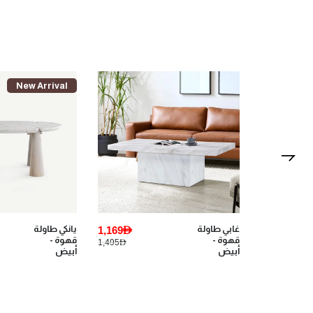
New Arrival
367AED
غابي طاولة
1,169AED
يانكي طاولة
قهوة -
قهوة -
1,495AED
459AED
أبيض
أبيض