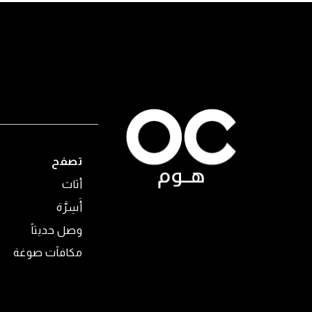
تصفح
أثاث
أَسِرَّة
وصل حديثاً
مكافآت صوغة