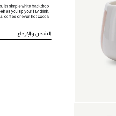
es. Its simple white backdrop
ek as you sip your fav drink,
tea, coffee or even hot cocoa!
الشحن والإرجاع