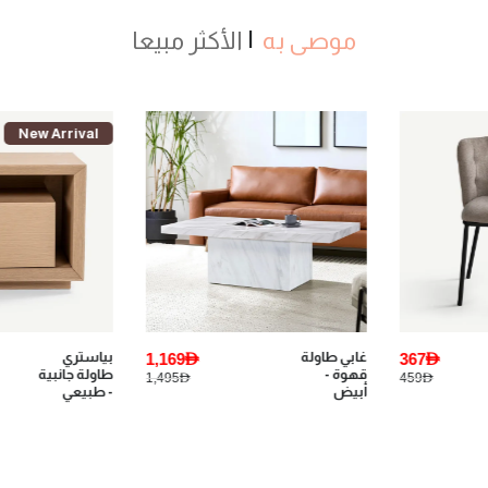
موصى به
الأكثر مبيعا
New Arrival
New Arrival
1,169AED
بياستري
159AED
يانكي طاولة
طاولة جانبية
قهوة -
619AED
1,495AED
- طبيعي
أبيض