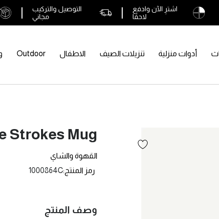
اشترِ الآن وادفع
التوصيل والتركيب
لاحقًا
مجاني
اث
أدوات منزلية
تنزيلات الصيف
الاطفال
Outdoor
و
le Strokes Mug
القهوة والشاي
رمز المنتج
1000864C
وصف المنتج