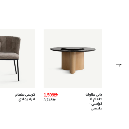
1,599AED
كرسي طعام
367AED
غابي طاولة
لارلا رمادي
قهوة -
459AED
3,745AED
أبيض