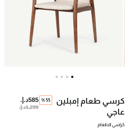
585د.إ.‏
كرسي طعام إمبلين
55 %
1,299د.إ.‏
عاجي
كراسي الطعام