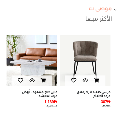
موصى به
الأكثر مبيعا
val
كرسي طعام لارلا رمادي
غابي طاولة قهوة - أبيض
يان
غرفة الطعام
غرف المعيشة
أثا
AED
1,169AED
367AED
AED
1,495AED
459AED