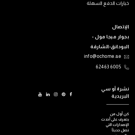
خيارات الدفع السهلة
الإتصال
بجوار ميجا مول -
البودانق-الشارقة
info@ochome.ae
6005 62463
نشرة أو سي
البريدية
كن أول من
يتعرف على أحدث
الإصدارات التي
تصل حديثاً