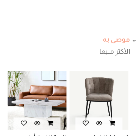
موصى به
الأكثر مبيعا
val