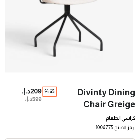
209د.إ.‏
Divinty Dining
65 %
599د.إ.‏
Chair Greige
كراسي الطعام
رمز المنتج
1006775