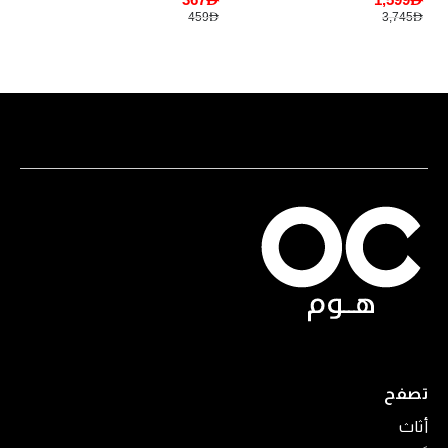
1,495AED
459AED
تصفح
أثاث