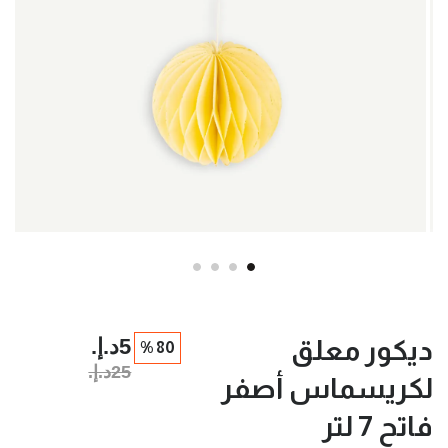
5د.إ.‏
ديكور معلق
80 %
25د.إ.‏
لكريسماس أصفر
فاتح 7 لتر