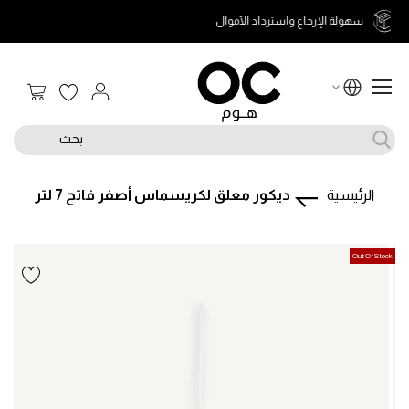
سهولة الإرجاع واسترداد الأموال
سلة الت
بحث
الرئيسية
ديكور معلق لكريسماس أصفر فاتح 7 لتر
تخطى
تخطى
Out Of Stock
إلى
إلى
بداية
نهاية
معرض
معرض
الصور.
الصور.