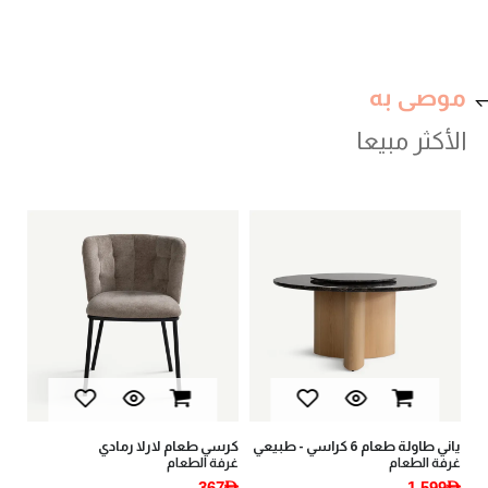
موصى به
الأكثر مبيعا
كرسي طعام لارلا رمادي
غابي طاولة قهوة - أبيض
غرفة الطعام
غرف المعيشة
1,169AED
367AED